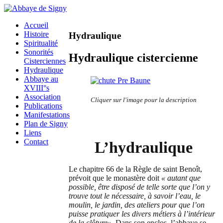
Accueil
Histoire
Hydraulique
Spiritualité
Sonorités
Hydraulique cistercienne
Cisterciennes
Hydraulique
Abbaye au
XVIII°s
Association
Cliquer sur l'image pour la description
Publications
Manifestations
Plan de Signy
Liens
Contact
L’hydraulique
Le chapitre 66 de la Règle de saint Benoît,
prévoit que le monastère doit
« autant que
possible, être disposé de telle sorte que l’on y
trouve tout le nécessaire, à savoir l’eau, le
moulin, le jardin, des ateliers pour que l’on
puisse pratiquer les divers métiers à l’intérieur
de la clôture».
Dans son enclos, l’abbaye se